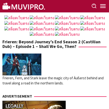
Skip
to
content
Frieren: Beyond Journey’s End Season 2 (Castilian
Dub) – Episode 1 – Shall We Go, Then?
Frieren, Fern, and Stark leave the magic city of Äußerst behind and
travel along a road in the northern lands.
ADVERTISEMENT