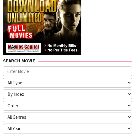
SEARCH MOVIE