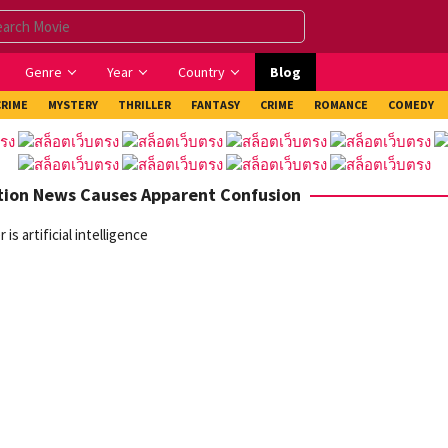
Genre
Year
Country
Blog
CRIME
MYSTERY
THRILLER
FANTASY
CRIME
ROMANCE
COMEDY
ration News Causes Apparent Confusion
is artificial intelligence