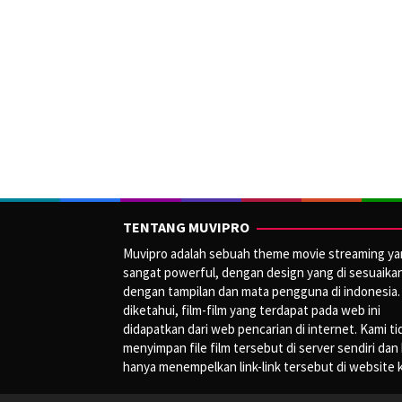
TENTANG MUVIPRO
Muvipro adalah sebuah theme movie streaming y
sangat powerful, dengan design yang di sesuaika
dengan tampilan dan mata pengguna di indonesia.
diketahui, film-film yang terdapat pada web ini
didapatkan dari web pencarian di internet. Kami ti
menyimpan file film tersebut di server sendiri dan
hanya menempelkan link-link tersebut di website 