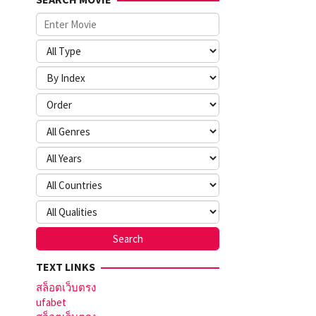
TEXT LINKS
สล็อตเว็บตรง
ufabet