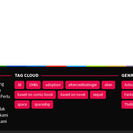
TAG CLOUD
GENR
ang
3d
1940s
adoption
aftercreditsstinger
alien
Acti
n
based on comic book
based on novel
sequel
Fant
 Perlu
space
spaceship
Thrill
dak
 kami
kami