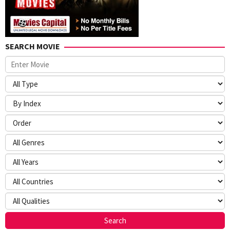
SEARCH MOVIE