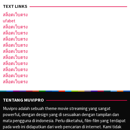
TEXT LINKS
สล็อตเว็บตรง
ufabet
สล็อตเว็บตรง
สล็อตเว็บตรง
สล็อตเว็บตรง
สล็อตเว็บตรง
สล็อตเว็บตรง
สล็อตเว็บตรง
สล็อตเว็บตรง
สล็อตเว็บตรง
สล็อตเว็บตรง
สล็อตเว็บตรง
TENTANG MUVIPRO
Muvipro adalah sebuah theme movie streaming yang sangat
powerful, dengan design yang di sesuaikan dengan tampilan dan
mata pengguna di indonesia. Perlu diketahui, film-film yang terdapat
pada web ini didapatkan dari web pencarian di internet. Kami tidak