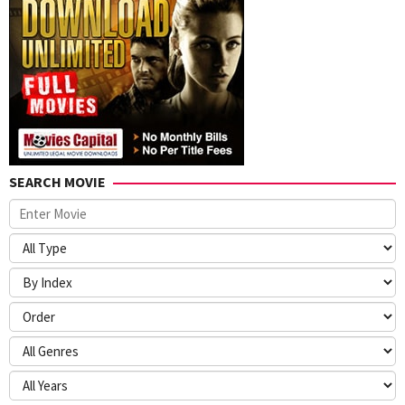
SEARCH MOVIE