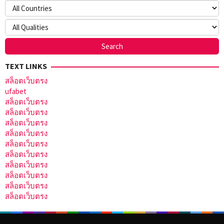
TEXT LINKS
สล็อตเว็บตรง
ufabet
สล็อตเว็บตรง
สล็อตเว็บตรง
สล็อตเว็บตรง
สล็อตเว็บตรง
สล็อตเว็บตรง
สล็อตเว็บตรง
สล็อตเว็บตรง
สล็อตเว็บตรง
สล็อตเว็บตรง
สล็อตเว็บตรง