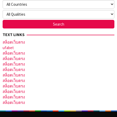
TEXT LINKS
สล็อตเว็บตรง
ufabet
สล็อตเว็บตรง
สล็อตเว็บตรง
สล็อตเว็บตรง
สล็อตเว็บตรง
สล็อตเว็บตรง
สล็อตเว็บตรง
สล็อตเว็บตรง
สล็อตเว็บตรง
สล็อตเว็บตรง
สล็อตเว็บตรง