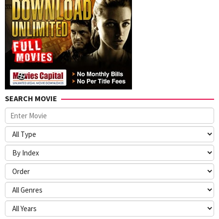
SEARCH MOVIE