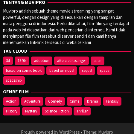
TENTANG MUVIPRO
Muvipro adalah sebuah theme movie streaming yang sangat
powerful, dengan design yang di sesuaikan dengan tampilan dan
mata pengguna di indonesia. Perlu diketahui, film-film yang terdapat
pada web ini didapatkan dari web pencarian di internet. Kami tidak
menyimpan file film tersebut di server sendiri dan kami hanya
menempelkan link-link tersebut di website kami
TAG CLOUD
3d
1940s
adoption
aftercreditsstinger
alien
based on comic book
based on novel
sequel
space
spaceship
GENRE FILM
Action
Adventure
Comedy
Crime
Drama
Fantasy
History
Mystery
Science Fiction
Thriller
Proudly powered by WordPress
/
Theme: Muvipro