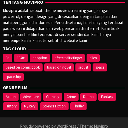
TENTANG MUVIPRO
Muvipro adalah sebuah theme movie streaming yang sangat
powerful, dengan design yang di sesuaikan dengan tampilan dan
mata pengguna di indonesia. Perlu diketahui, film-film yang terdapat
pada web ini didapatkan dari web pencarian di internet. Kami tidak
menyimpan file film tersebut di server sendiri dan kami hanya
menempelkan link-link tersebut di website kami
TAG CLOUD
3d
1940s
adoption
aftercreditsstinger
alien
based on comic book
based on novel
sequel
space
spaceship
GENRE FILM
Action
Adventure
Comedy
Crime
Drama
Fantasy
History
Mystery
Science Fiction
Thriller
Proudly powered by WordPress
/
Theme: Muvipro