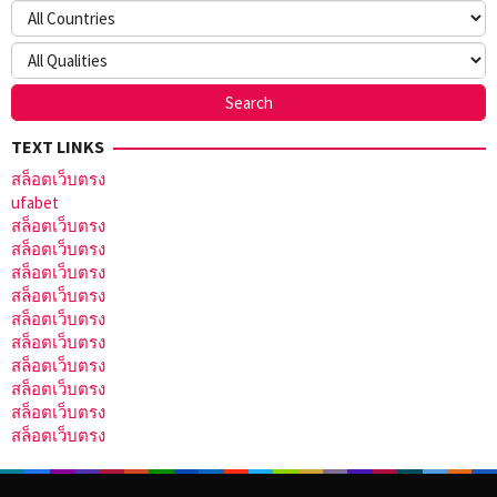
TEXT LINKS
สล็อตเว็บตรง
ufabet
สล็อตเว็บตรง
สล็อตเว็บตรง
สล็อตเว็บตรง
สล็อตเว็บตรง
สล็อตเว็บตรง
สล็อตเว็บตรง
สล็อตเว็บตรง
สล็อตเว็บตรง
สล็อตเว็บตรง
สล็อตเว็บตรง