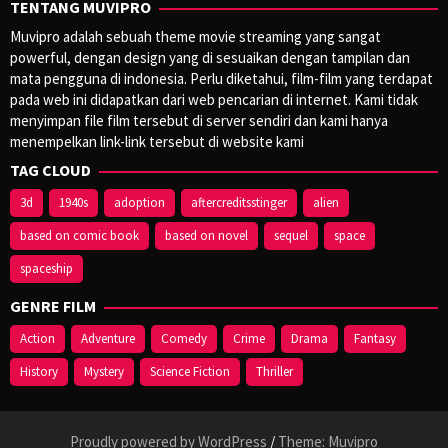
TENTANG MUVIPRO
Muvipro adalah sebuah theme movie streaming yang sangat
powerful, dengan design yang di sesuaikan dengan tampilan dan
mata pengguna di indonesia. Perlu diketahui, film-film yang terdapat
pada web ini didapatkan dari web pencarian di internet. Kami tidak
menyimpan file film tersebut di server sendiri dan kami hanya
menempelkan link-link tersebut di website kami
TAG CLOUD
3d
1940s
adoption
aftercreditsstinger
alien
based on comic book
based on novel
sequel
space
spaceship
GENRE FILM
Action
Adventure
Comedy
Crime
Drama
Fantasy
History
Mystery
Science Fiction
Thriller
Proudly powered by WordPress
/
Theme: Muvipro