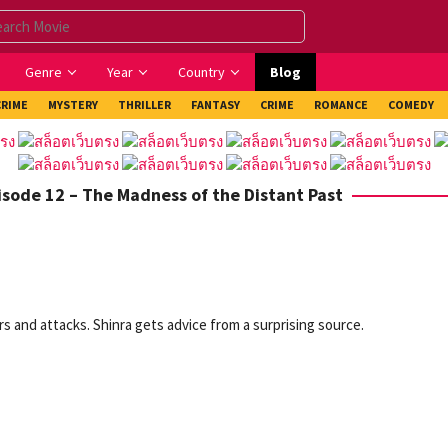
Genre
Year
Country
Blog
CRIME
MYSTERY
THRILLER
FANTASY
CRIME
ROMANCE
COMEDY
isode 12 – The Madness of the Distant Past
s and attacks. Shinra gets advice from a surprising source.