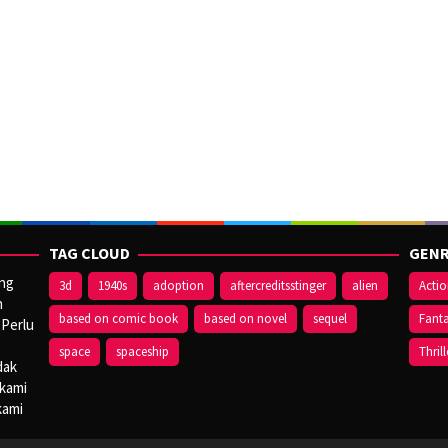
TAG CLOUD
GENR
ang
3d
1940s
adoption
aftercreditsstinger
alien
Acti
n
based on comic book
based on novel
sequel
Fant
 Perlu
space
spaceship
Thrill
dak
 kami
kami