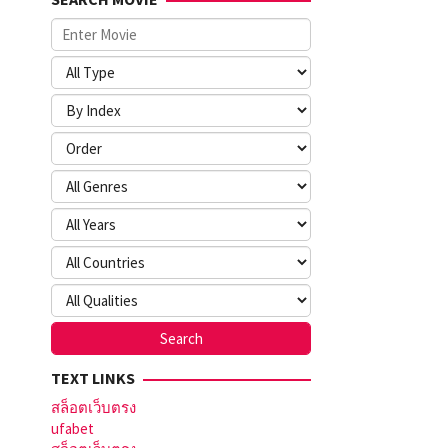
TEXT LINKS
สล็อตเว็บตรง
ufabet