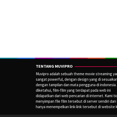
TENTANG MUVIPRO
Muvipro adalah sebuah theme movie streaming y
sangat powerful, dengan design yang di sesuaika
dengan tampilan dan mata pengguna di indonesia.
diketahui, film-film yang terdapat pada web ini
didapatkan dari web pencarian di internet. Kami ti
menyimpan file film tersebut di server sendiri dan
hanya menempelkan link-link tersebut di website 