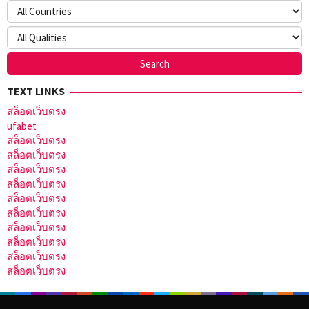
TEXT LINKS
สล็อตเว็บตรง
ufabet
สล็อตเว็บตรง
สล็อตเว็บตรง
สล็อตเว็บตรง
สล็อตเว็บตรง
สล็อตเว็บตรง
สล็อตเว็บตรง
สล็อตเว็บตรง
สล็อตเว็บตรง
สล็อตเว็บตรง
สล็อตเว็บตรง