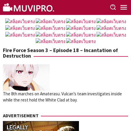
Skip
to
content
Fire Force Season 3 – Episode 18 – Incantation of
Destruction
The 8th marches on Amaterasu. Vulcan’s team investigates inside
while the rest hold the White Clad at bay.
ADVERTISEMENT