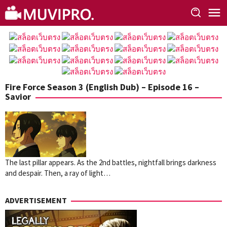
Skip
to
content
Fire Force Season 3 (English Dub) – Episode 16 –
Savior
The last pillar appears. As the 2nd battles, nightfall brings darkness
and despair. Then, a ray of light…
ADVERTISEMENT