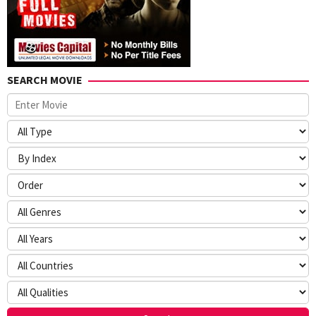
SEARCH MOVIE