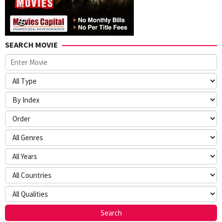
SEARCH MOVIE