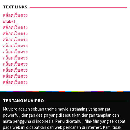
TEXT LINKS
สล็อตเว็บตรง
ufabet
สล็อตเว็บตรง
สล็อตเว็บตรง
สล็อตเว็บตรง
สล็อตเว็บตรง
สล็อตเว็บตรง
สล็อตเว็บตรง
สล็อตเว็บตรง
สล็อตเว็บตรง
สล็อตเว็บตรง
สล็อตเว็บตรง
TENTANG MUVIPRO
Muvipro adalah sebuah theme movie streaming yang sangat
powerful, dengan design yang di sesuaikan dengan tampilan dan
mata pengguna di indonesia. Perlu diketahui, film-film yang terdapat
pada web ini didapatkan dari web pencarian di internet. Kami tidak