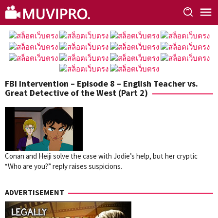
Skip
to
content
FBI Intervention – Episode 8 – English Teacher vs.
Great Detective of the West (Part 2)
Conan and Heiji solve the case with Jodie’s help, but her cryptic
“Who are you?” reply raises suspicions.
ADVERTISEMENT