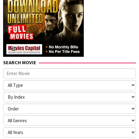
SEARCH MOVIE