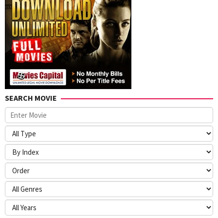
SEARCH MOVIE