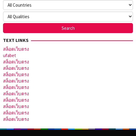
TEXT LINKS
สล็อตเว็บตรง
ufabet
สล็อตเว็บตรง
สล็อตเว็บตรง
สล็อตเว็บตรง
สล็อตเว็บตรง
สล็อตเว็บตรง
สล็อตเว็บตรง
สล็อตเว็บตรง
สล็อตเว็บตรง
สล็อตเว็บตรง
สล็อตเว็บตรง