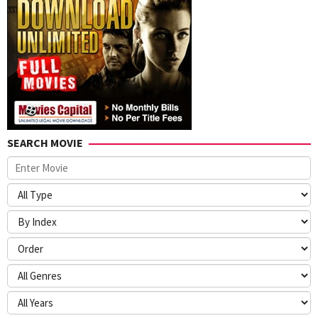
SEARCH MOVIE