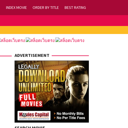
INDEX MOVIE
ORDER BY TITLE
BEST RATING
ADVERTISEMENT
SEARCH MOVIE