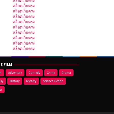
สล็อตเว็บตรง
สล็อตเว็บตรง
สล็อตเว็บตรง
สล็อตเว็บตรง
สล็อตเว็บตรง
สล็อตเว็บตรง
สล็อตเว็บตรง
สล็อตเว็บตรง
สล็อตเว็บตรง
สล็อตเว็บตรง
E FILM
on
Adventure
Comedy
Crime
Drama
asy
History
Mystery
Science Fiction
er