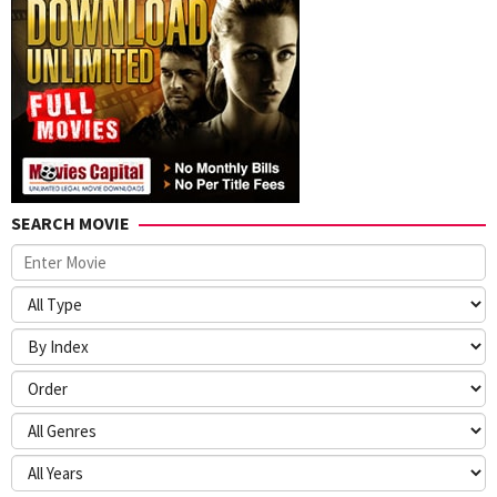
SEARCH MOVIE