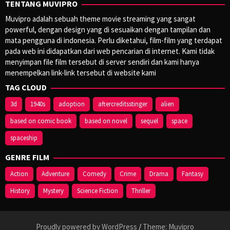
TENTANG MUVIPRO
Muvipro adalah sebuah theme movie streaming yang sangat
powerful, dengan design yang di sesuaikan dengan tampilan dan
mata pengguna di indonesia. Perlu diketahui, film-film yang terdapat
pada web ini didapatkan dari web pencarian di internet. Kami tidak
menyimpan file film tersebut di server sendiri dan kami hanya
menempelkan link-link tersebut di website kami
TAG CLOUD
3d
1940s
adoption
aftercreditsstinger
alien
based on comic book
based on novel
sequel
space
spaceship
GENRE FILM
Action
Adventure
Comedy
Crime
Drama
Fantasy
History
Mystery
Science Fiction
Thriller
Proudly powered by WordPress
/
Theme: Muvipro