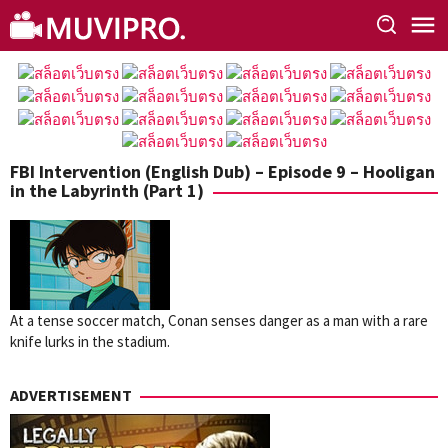
Skip
to
content
FBI Intervention (English Dub) – Episode 9 – Hooligan
in the Labyrinth (Part 1)
At a tense soccer match, Conan senses danger as a man with a rare
knife lurks in the stadium.
ADVERTISEMENT