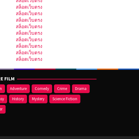
สล็อตเว็บตรง
สล็อตเว็บตรง
สล็อตเว็บตรง
สล็อตเว็บตรง
สล็อตเว็บตรง
สล็อตเว็บตรง
สล็อตเว็บตรง
สล็อตเว็บตรง
สล็อตเว็บตรง
สล็อตเว็บตรง
E FILM
on
Adventure
Comedy
Crime
Drama
asy
History
Mystery
Science Fiction
er