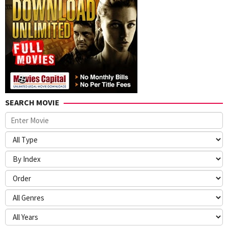
SEARCH MOVIE