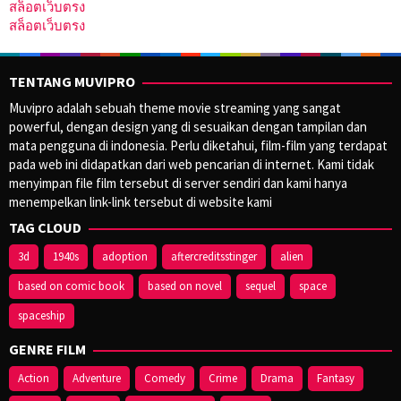
สล็อตเว็บตรง
สล็อตเว็บตรง
TENTANG MUVIPRO
Muvipro adalah sebuah theme movie streaming yang sangat
powerful, dengan design yang di sesuaikan dengan tampilan dan
mata pengguna di indonesia. Perlu diketahui, film-film yang terdapat
pada web ini didapatkan dari web pencarian di internet. Kami tidak
menyimpan file film tersebut di server sendiri dan kami hanya
menempelkan link-link tersebut di website kami
TAG CLOUD
3d
1940s
adoption
aftercreditsstinger
alien
based on comic book
based on novel
sequel
space
spaceship
GENRE FILM
Action
Adventure
Comedy
Crime
Drama
Fantasy