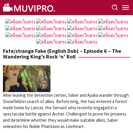
Skip
to
content
Fate/strange Fake (English Dub) – Episode 6 – The
Wandering King’s Rock ‘n’ Roll
After leaving the detention center, Saber and Ayaka wander through
Snowfield in search of allies. Before long, the two entered a forest
made home by Lancer, the Servant who recently engaged in a
spectacular battle against Archer. Challenged to prove his prowess
and determine whether they would make suitable allies, Saber
unleashes his Noble Phantasm as Lionheart.