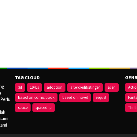
TAG CLOUD
GENR
ang
3d
1940s
adoption
aftercreditsstinger
alien
Acti
n
based on comic book
based on novel
sequel
Fant
 Perlu
space
spaceship
Thrill
dak
 kami
kami