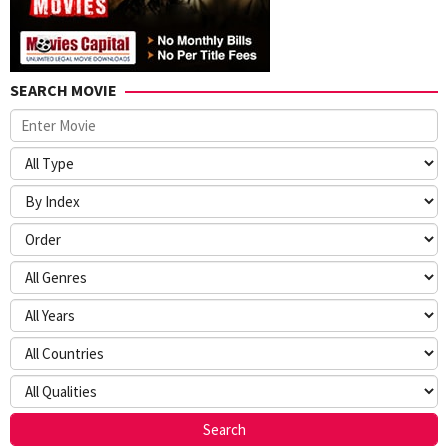
SEARCH MOVIE