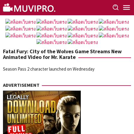
Skip
to
content
Fatal Fury: City of the Wolves Game Streams New
Animated Video for Mr. Karate
Season Pass 2 character launched on Wednesday
ADVERTISEMENT