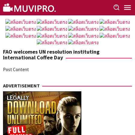
Skip
to
content
FAO welcomes UN resolution instituting
International Coffee Day
Post Content
ADVERTISEMENT