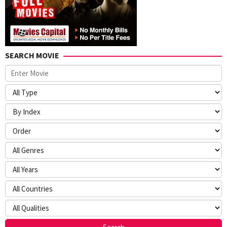
SEARCH MOVIE