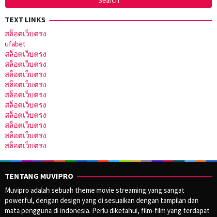
TEXT LINKS
สล็อตเว็บตรง
ufabet
สล็อตเว็บตรง
สล็อตเว็บตรง
สล็อตเว็บตรง
สล็อตเว็บตรง
สล็อตเว็บตรง
สล็อตเว็บตรง
สล็อตเว็บตรง
สล็อตเว็บตรง
สล็อตเว็บตรง
สล็อตเว็บตรง
TENTANG MUVIPRO
Muvipro adalah sebuah theme movie streaming yang sangat
powerful, dengan design yang di sesuaikan dengan tampilan dan
mata pengguna di indonesia. Perlu diketahui, film-film yang terdapat