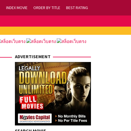
INDEX MOVIE
ORDER BY TITLE
BEST RATING
ADVERTISEMENT
SEARCH MOVIE