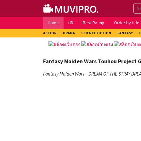
Skip
to
content
Home
HD
Best Rating
Order by title
ACTION
DRAMA
SCIENCE FICTION
FANTASY
Fantasy Maiden Wars Touhou Project 
Fantasy Maiden Wars – DREAM OF THE STRAY DRE