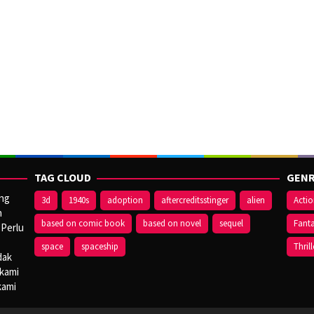
TAG CLOUD
GENR
ang
3d
1940s
adoption
aftercreditsstinger
alien
Acti
n
based on comic book
based on novel
sequel
Fant
 Perlu
space
spaceship
Thrill
dak
 kami
kami