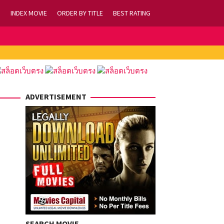
INDEX MOVIE
ORDER BY TITLE
BEST RATING
ADVERTISEMENT
SEARCH MOVIE