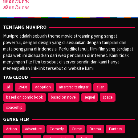
สล็อตเว็บตรง
สล็อตเว็บตรง
TENTANG MUVIPRO
Muvipro adalah sebuah theme movie streaming yang sangat
powerful, dengan design yang di sesuaikan dengan tampilan dan
mata pengguna di indonesia. Perlu diketahui, film-film yang terdapat
pada web ini didapatkan dari web pencarian di internet. Kami tidak
menyimpan file film tersebut di server sendiri dan kami hanya
menempelkan link-link tersebut di website kami
TAG CLOUD
3d
1940s
adoption
aftercreditsstinger
alien
based on comic book
based on novel
sequel
space
spaceship
GENRE FILM
Action
Adventure
Comedy
Crime
Drama
Fantasy