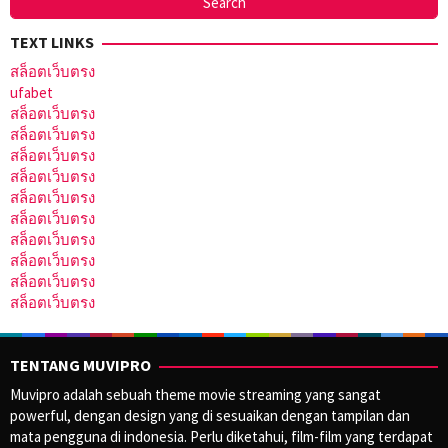
TEXT LINKS
สล็อตเว็บตรง
ufabet
สล็อตเว็บตรง
สล็อตเว็บตรง
สล็อตเว็บตรง
สล็อตเว็บตรง
สล็อตเว็บตรง
สล็อตเว็บตรง
สล็อตเว็บตรง
สล็อตเว็บตรง
สล็อตเว็บตรง
สล็อตเว็บตรง
TENTANG MUVIPRO
Muvipro adalah sebuah theme movie streaming yang sangat
powerful, dengan design yang di sesuaikan dengan tampilan dan
mata pengguna di indonesia. Perlu diketahui, film-film yang terdapat