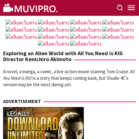
Skip
to
content
Exploring an Alien World with All You Need is Kill
Director Kenichiro Akimoto
A novel, a manga, a comic, a live-action movie starring Tom Cruise.
All
You Need is Kill
is a story that keeps coming back, but Studio 4C’s
version may be the most daring yet.
ADVERTISEMENT