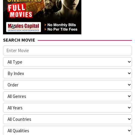
SEARCH MOVIE