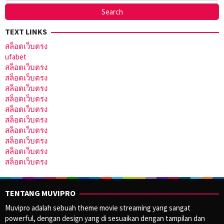
TEXT LINKS
สล็อตเว็บตรง
ufabet
สล็อตเว็บตรง
สล็อตเว็บตรง
สล็อตเว็บตรง
สล็อตเว็บตรง
สล็อตเว็บตรง
สล็อตเว็บตรง
สล็อตเว็บตรง
สล็อตเว็บตรง
สล็อตเว็บตรง
สล็อตเว็บตรง
TENTANG MUVIPRO
Muvipro adalah sebuah theme movie streaming yang sangat
powerful, dengan design yang di sesuaikan dengan tampilan dan