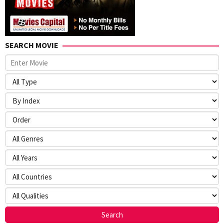
SEARCH MOVIE