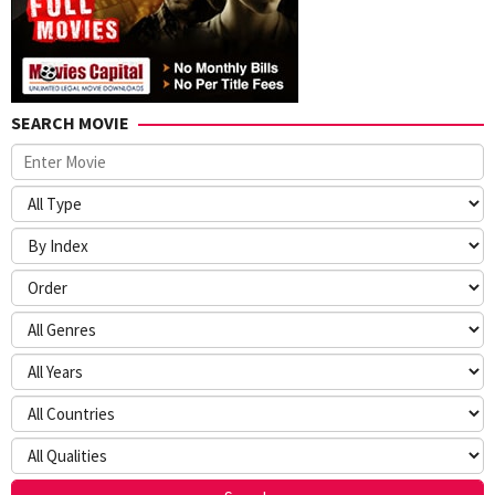
SEARCH MOVIE