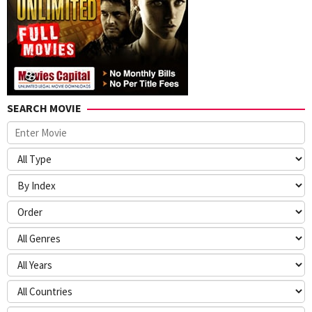
SEARCH MOVIE