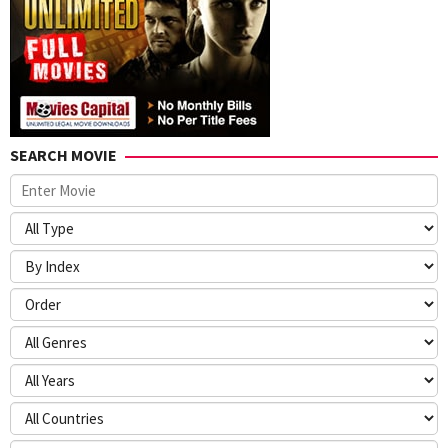
SEARCH MOVIE