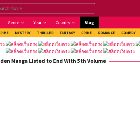
Genre
Year
Country
Blog
CRIME
MYSTERY
THRILLER
FANTASY
CRIME
ROMANCE
COMEDY
aiden Manga Listed to End With 5th Volume