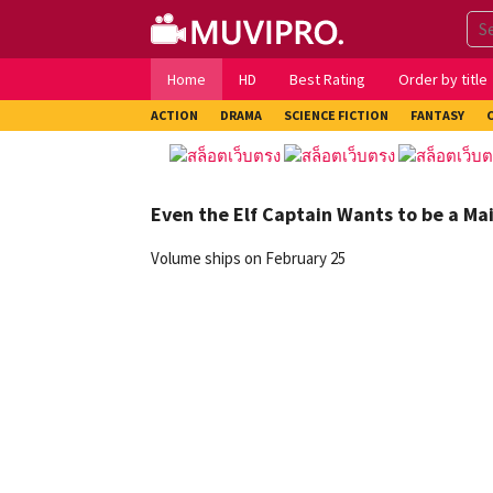
Skip
to
content
Home
HD
Best Rating
Order by title
ACTION
DRAMA
SCIENCE FICTION
FANTASY
Even the Elf Captain Wants to be a M
Volume ships on February 25