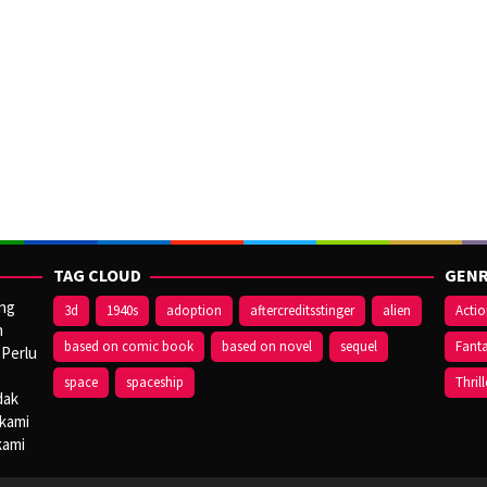
TAG CLOUD
GENR
ang
3d
1940s
adoption
aftercreditsstinger
alien
Acti
n
based on comic book
based on novel
sequel
Fant
 Perlu
space
spaceship
Thrill
dak
 kami
kami