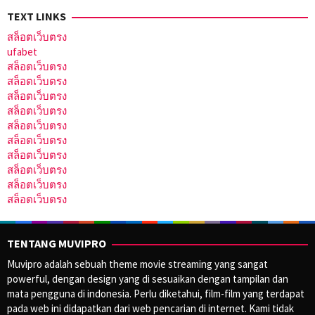
TEXT LINKS
สล็อตเว็บตรง
ufabet
สล็อตเว็บตรง
สล็อตเว็บตรง
สล็อตเว็บตรง
สล็อตเว็บตรง
สล็อตเว็บตรง
สล็อตเว็บตรง
สล็อตเว็บตรง
สล็อตเว็บตรง
สล็อตเว็บตรง
สล็อตเว็บตรง
TENTANG MUVIPRO
Muvipro adalah sebuah theme movie streaming yang sangat
powerful, dengan design yang di sesuaikan dengan tampilan dan
mata pengguna di indonesia. Perlu diketahui, film-film yang terdapat
pada web ini didapatkan dari web pencarian di internet. Kami tidak