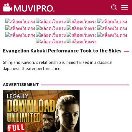
Skip
to
content
Evangelion Kabuki Performance Took to the Skies
Shinji and Kaworu’s relationship is immortalized in a classical
Japanese theater performance.
ADVERTISEMENT