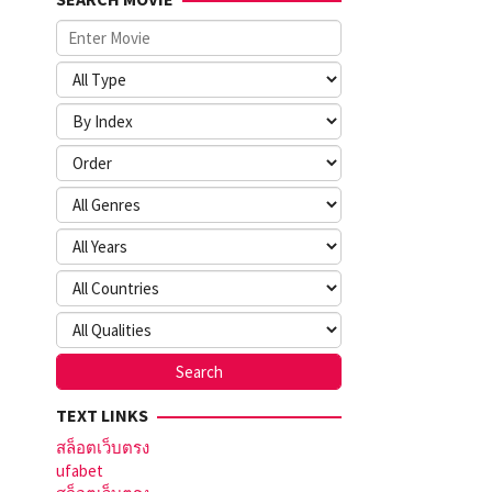
TEXT LINKS
สล็อตเว็บตรง
ufabet