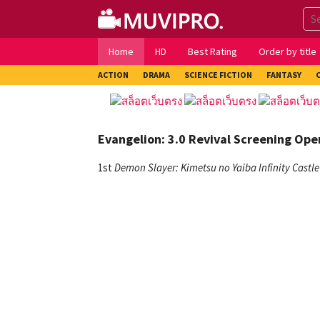
Skip
to
content
Home
HD
Best Rating
Order by title
ACTION
DRAMA
SCIENCE FICTION
FANTASY
Evangelion: 3.0 Revival Screening Ope
1st
Demon Slayer: Kimetsu no Yaiba Infinity Castle