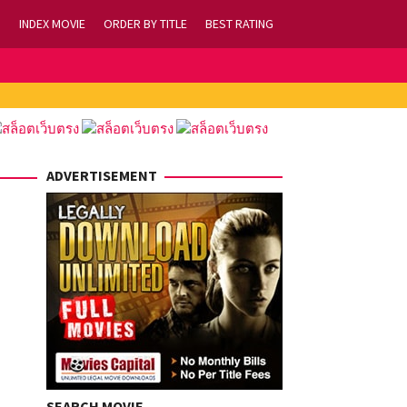
INDEX MOVIE
ORDER BY TITLE
BEST RATING
ADVERTISEMENT
SEARCH MOVIE