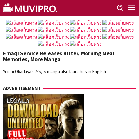
Skip
to
content
Emaqi Service Releases Bitter, Morning Meal
Memories, More Manga
Yuichi Okadaya’s
Mujin
manga also launches in English
ADVERTISEMENT