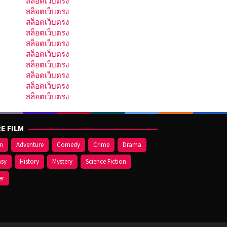
สล็อตเว็บตรง
สล็อตเว็บตรง
สล็อตเว็บตรง
สล็อตเว็บตรง
สล็อตเว็บตรง
สล็อตเว็บตรง
สล็อตเว็บตรง
สล็อตเว็บตรง
สล็อตเว็บตรง
สล็อตเว็บตรง
E FILM
on
Adventure
Comedy
Crime
Drama
asy
History
Mystery
Science Fiction
er