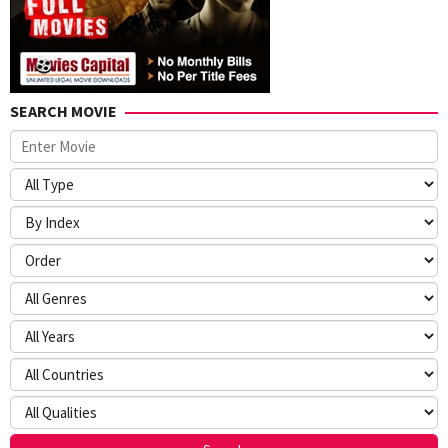
SEARCH MOVIE