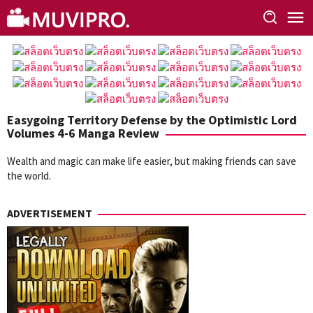
Skip
to
content
Easygoing Territory Defense by the Optimistic Lord
Volumes 4-6 Manga Review
Wealth and magic can make life easier, but making friends can save
the world.
ADVERTISEMENT