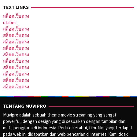
TEXT LINKS
สล็อตเว็บตรง
ufabet
สล็อตเว็บตรง
สล็อตเว็บตรง
สล็อตเว็บตรง
สล็อตเว็บตรง
สล็อตเว็บตรง
สล็อตเว็บตรง
สล็อตเว็บตรง
สล็อตเว็บตรง
สล็อตเว็บตรง
สล็อตเว็บตรง
TENTANG MUVIPRO
Muvipro adalah sebuah theme movie streaming yang sangat
powerful, dengan design yang di sesuaikan dengan tampilan dan
mata pengguna di indonesia. Perlu diketahui, film-film yang terdapat
pada web ini didapatkan dari web pencarian di internet. Kami tidak