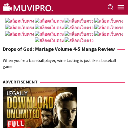
Skip
to
content
Drops of God: Mariage Volume 4-5 Manga Review
When you’re a baseball player, wine tasting is just like a baseball
game
ADVERTISEMENT