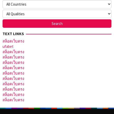
TEXT LINKS
สล็อตเว็บตรง
ufabet
สล็อตเว็บตรง
สล็อตเว็บตรง
สล็อตเว็บตรง
สล็อตเว็บตรง
สล็อตเว็บตรง
สล็อตเว็บตรง
สล็อตเว็บตรง
สล็อตเว็บตรง
สล็อตเว็บตรง
สล็อตเว็บตรง