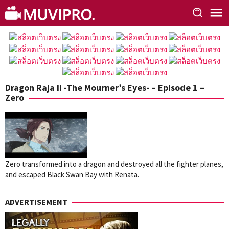
Skip
to
content
Dragon Raja II -The Mourner’s Eyes- – Episode 1 –
Zero
Zero transformed into a dragon and destroyed all the fighter planes,
and escaped Black Swan Bay with Renata.
ADVERTISEMENT