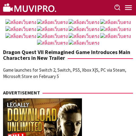
Skip
to
content
Dragon Quest VII Reimagined Game Introduces Main
Characters in New Trailer
Game launches for Switch 2, Switch, PS5, Xbox X|S, PC via Steam,
Microsoft Store on February 5
ADVERTISEMENT