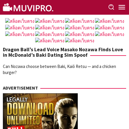
Skip
to
content
Dragon Ball’s Lead Voice Masako Nozawa Finds Love
in McDonald’s Baki Dating Sim Spoof
Can Nozawa choose between Ba
ki, Kaiō Retsu — and a chicken
burger?
ADVERTISEMENT