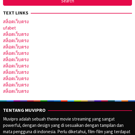
TEXT LINKS
สล็อตเว็บตรง
ufabet
สล็อตเว็บตรง
สล็อตเว็บตรง
สล็อตเว็บตรง
สล็อตเว็บตรง
สล็อตเว็บตรง
สล็อตเว็บตรง
สล็อตเว็บตรง
สล็อตเว็บตรง
สล็อตเว็บตรง
สล็อตเว็บตรง
TENTANG MUVIPRO
Muvipro adalah sebuah theme movie streaming yang sangat
powerful, dengan design yang di sesuaikan dengan tampilan dan
mata pengguna di indonesia. Perlu diketahui, film-film yang terdapat