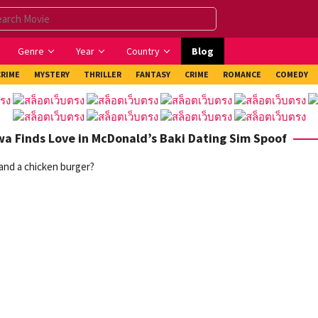
Genre
Year
Country
Blog
CRIME
MYSTERY
THRILLER
FANTASY
CRIME
ROMANCE
COMEDY
wa Finds Love in McDonald’s Baki Dating Sim Spoof
 and a chicken burger?