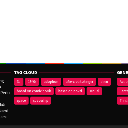
TAG CLOUD
GENR
ang
3d
1940s
adoption
aftercreditsstinger
alien
Acti
n
based on comic book
based on novel
sequel
Fant
 Perlu
space
spaceship
Thrill
dak
 kami
kami