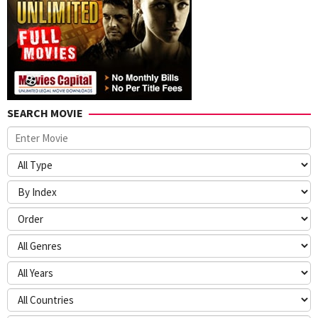
SEARCH MOVIE