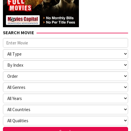
SEARCH MOVIE