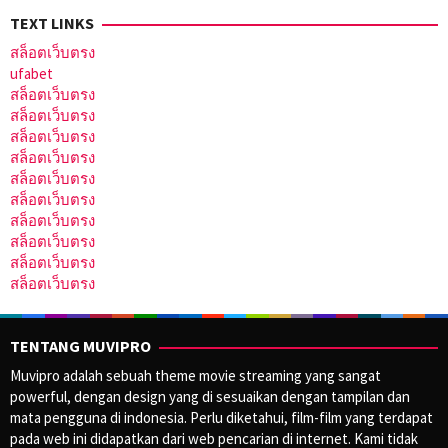
TEXT LINKS
สล็อตเว็บตรง
ufabet
สล็อตเว็บตรง
สล็อตเว็บตรง
สล็อตเว็บตรง
สล็อตเว็บตรง
สล็อตเว็บตรง
สล็อตเว็บตรง
สล็อตเว็บตรง
สล็อตเว็บตรง
สล็อตเว็บตรง
สล็อตเว็บตรง
TENTANG MUVIPRO
Muvipro adalah sebuah theme movie streaming yang sangat
powerful, dengan design yang di sesuaikan dengan tampilan dan
mata pengguna di indonesia. Perlu diketahui, film-film yang terdapat
pada web ini didapatkan dari web pencarian di internet. Kami tidak