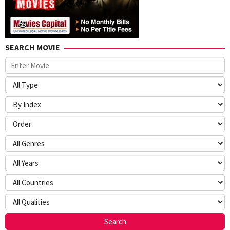
SEARCH MOVIE