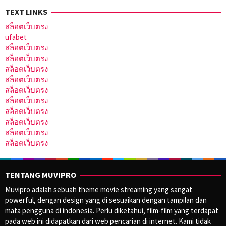
TEXT LINKS
สล็อตเว็บตรง
ufabet
สล็อตเว็บตรง
สล็อตเว็บตรง
สล็อตเว็บตรง
สล็อตเว็บตรง
สล็อตเว็บตรง
สล็อตเว็บตรง
สล็อตเว็บตรง
สล็อตเว็บตรง
สล็อตเว็บตรง
สล็อตเว็บตรง
TENTANG MUVIPRO
Muvipro adalah sebuah theme movie streaming yang sangat
powerful, dengan design yang di sesuaikan dengan tampilan dan
mata pengguna di indonesia. Perlu diketahui, film-film yang terdapat
pada web ini didapatkan dari web pencarian di internet. Kami tidak